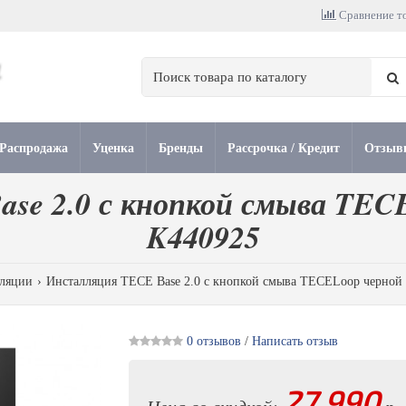
Сравнение то
Распродажа
Уценка
Бренды
Рассрочка / Кредит
Отзыв
se 2.0 с кнопкой смыва TEC
K440925
ляции
Инсталляция TECE Base 2.0 с кнопкой смыва TECELoop черной
0 отзывов
/
Написать отзыв
27 990