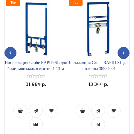
Top
Top
Инсталляция Grohe RAPID SL для
Инсталляция Grohe RAPID SL для
И
биде, монтажная высота 1,13 м
раковины 38554001
D
38553001
31 984 р.
13 344 р.