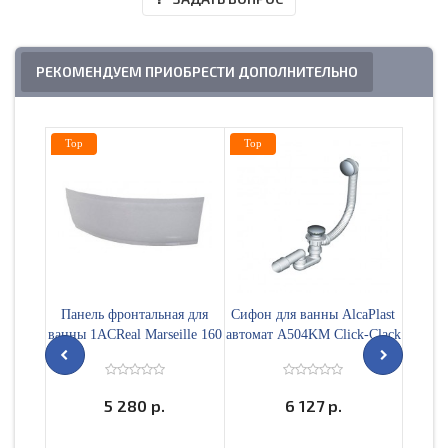
РЕКОМЕНДУЕМ ПРИОБРЕСТИ ДОПОЛНИТЕЛЬНО
Top
Top
Top
Панель фронтальная для
Сифон для ванны AlcaPlast
Уста
ванны 1ACReal Marseille 160
автомат A504KM Click-Clack
1ACRea
5 280 р.
6 127 р.