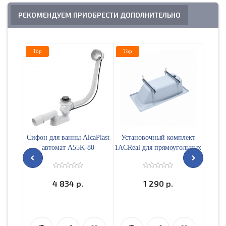
РЕКОМЕНДУЕМ ПРИОБРЕСТИ ДОПОЛНИТЕЛЬНО
Top
Top
Top
Сифон для ванны AlcaPlast
Установочный комплект
Пане
автомат A55K-80
1ACReal для прямоугольных
ванны
ванн 70-75см
F
4 834 р.
1 290 р.