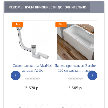
РЕКОМЕНДУЕМ ПРИОБРЕСТИ ДОПОЛНИТЕЛЬНО
Top
Top
Top
Сифон для ванны AlcaPlast
Панель фронтальная Eurolux
Карка
автомат A55K
180 см для ванн гладкая
(AG210125160)
3 670 р.
5 565 р.