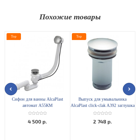
Похожие товары
Top
Top
Сифон для ванны AlcaPlast
Выпуск для умывальника
автомат А55КМ
AlcaPlast click-clak A392 заглушка
D62
4 500 р.
2 748 р.