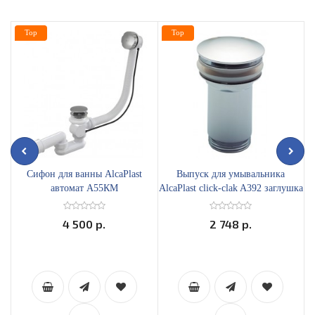
Top
Top
Сифон для ванны AlcaPlast
Выпуск для умывальника
автомат А55КМ
AlcaPlast click-clak A392 заглушка
D62
4 500 р.
2 748 р.