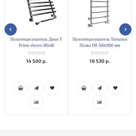
Полотенцесушитель Двин F
Полотенцесушитель Terminus
Primo electro 80х40
Полка П8 500х800 мм
В
электрический ТЭН справа
4670078530295
14 500 р.
19 530 р.