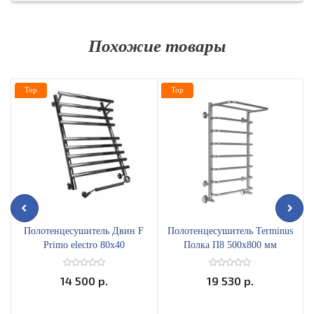
Похожие товары
Top
Top
Полотенцесушитель Двин F
Полотенцесушитель Terminus
Primo electro 80х40
Полка П8 500х800 мм
В
электрический ТЭН справа
4670078530295
14 500 р.
19 530 р.