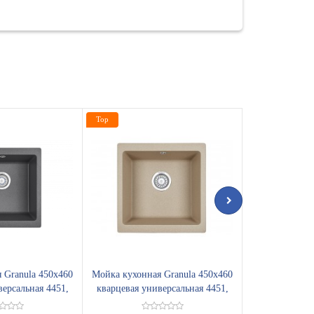
Top
Top
 Granula 450х460
Мойка кухонная Granula 450х460
Мойка кухонна
версальная 4451,
кварцевая универсальная 4451,
кварцевая ун
АФИТ
ПЕСОК
П