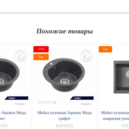
Похожие товары
-10%
Top
Top
 Aquaton Мида
Мойка кухонная Aquaton Мида
Мойка кухонная
фит
графит
кварцевая уни
ГР