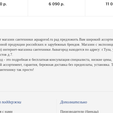
0 р.
6 090 р.
11 
т магазин сантехники aquagorod.ru рад предложить Вам широкий ассорт
енной продукции российских и зарубежных брендов. Магазин с экспозиц
 интернет-магазина сантехники Аквагород находится по адресу: г.Тула, 
тов д.7.
д - это подробная и бесплатная консультация специалиста, низкие цены,
 ассортимент, гарантия, бережная доставка без предоплаты, установка. 
антехнику так просто!
 поддержки
Дополнительно
я с нами
Производители (бренды)