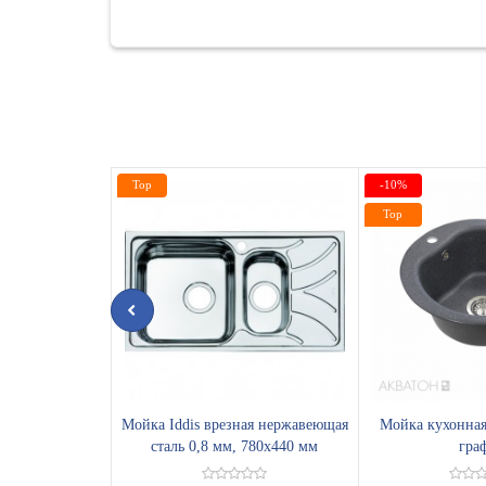
Top
-10%
Top
Мойка Iddis врезная нержавеющая
Мойка кухонная
сталь 0,8 мм, 780х440 мм
гра
ARR78SXi77