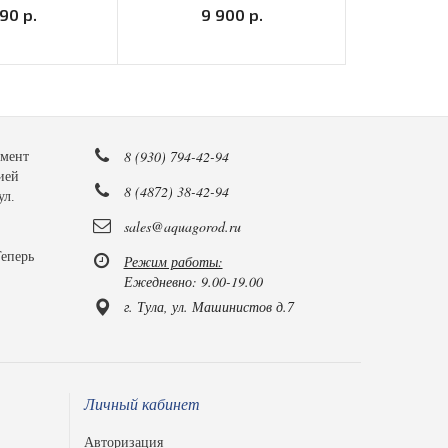
090 р.
9 900 р.
11
8 (930) 794-42-94
имент
ией
8 (4872) 38-42-94
ул.
sales@aquagorod.ru
Теперь
Режим работы:
Ежедневно: 9.00-19.00
г. Тула, ул. Машинистов д.7
Личный кабинет
Авторизация