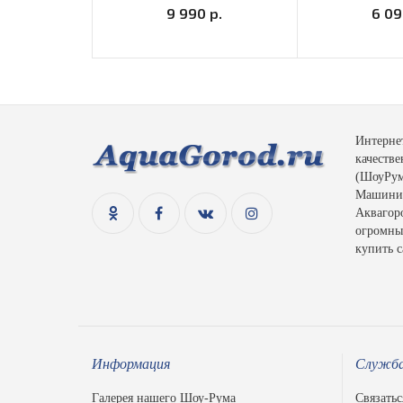
9 990 р.
6 09
Интерне
качеств
(ШоуРум)
Машинис
Аквагоро
огромный
купить с
Информация
Служба
Галерея нашего Шоу-Рума
Связатьс