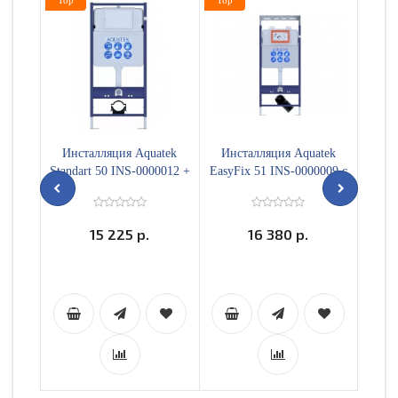
Top
Top
Top
Инсталляция Aquatek
Инсталляция Aquatek
Ком
Standart 50 INS-0000012 +
EasyFix 51 INS-0000009 с
Евро
звукоизоляционная
регулируемой верхней
00+т
прокладка
планкой
close
15 225 р.
16 380 р.