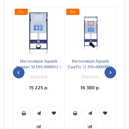
Top
Top
Top
Инсталляция Aquatek
Инсталляция Aquatek
Ком
Standart 50 INS-0000012 +
EasyFix 51 INS-0000009 с
Евро
звукоизоляционная
регулируемой верхней
00+т
прокладка
планкой
close
15 225 р.
16 380 р.