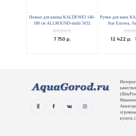
Ножки для ванны KALDEWEI 140-
Ручки для ванн 
180 см ALLROUND-multi 5032
Star Eurowa, S
7 750 р.
12 422 р.
Интерне
качеств
(ШоуРум)
Машинис
Аквагоро
огромный
купить с