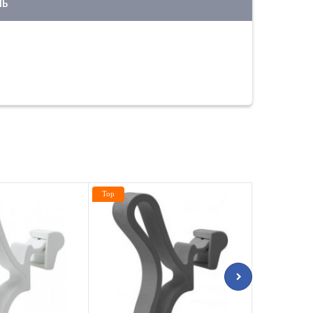
ЛЬ
Top
Top