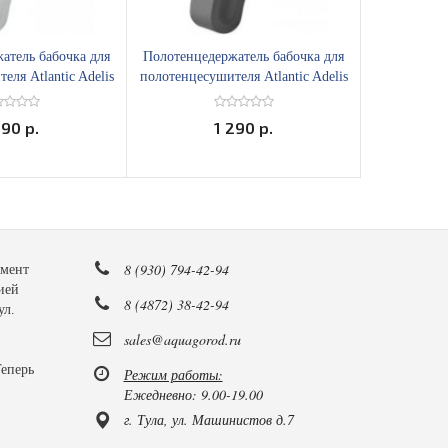
атель бабочка для
Полотенцедержатель бабочка для
Полотенцед
еля Atlantic Adelis
полотенцесушителя Atlantic Adelis
полотенцес
й 002231
черный 002232
б
290 р.
1 290 р.
8 (930) 794-42-94
имент
ией
8 (4872) 38-42-94
ул.
sales@aquagorod.ru
Теперь
Режим работы:
Ежедневно: 9.00-19.00
г. Тула, ул. Машинистов д.7