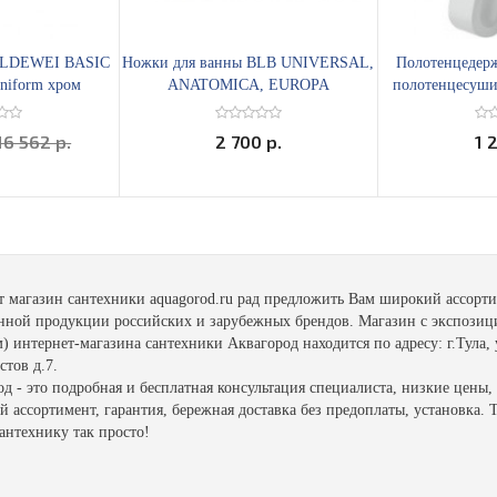
KALDEWEI BASIC
Ножки для ванны BLB UNIVERSAL,
Полотенцедерж
aniform хром
ANATOMICA, EUROPA
полотенцесушит
белы
16 562 р.
2 700 р.
1 
т магазин сантехники aquagorod.ru рад предложить Вам широкий ассорт
енной продукции российских и зарубежных брендов. Магазин с экспозиц
 интернет-магазина сантехники Аквагород находится по адресу: г.Тула, 
тов д.7.
д - это подробная и бесплатная консультация специалиста, низкие цены,
 ассортимент, гарантия, бережная доставка без предоплаты, установка. 
антехнику так просто!