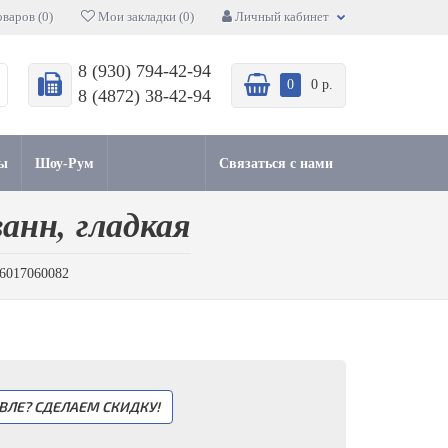
варов (0)
Мои закладки (0)
Личный кабинет
8 (930) 794-42-94
0
0 р.
8 (4872) 38-42-94
ы
Шоу-Рум
Связаться с нами
анн, гладкая
Е6017060082
ВЛЕ? СДЕЛАЕМ СКИДКУ!