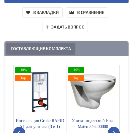
В ЗАКЛАДКИ
В СРАВНЕНИЕ
ЗАДАТЬ ВОПРОС
СОСТАВЛЯЮЩИЕ КОМПЛЕКТА
-40%
-10%
-10%
Top
Top
Top
Инсталляция Grohe RAPID
Унитаз подвесной Roca
Сиден
SL для унитаза (3 в 1)
Mateo 346200000
M
38772001
микр