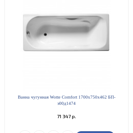
Ванна чугунная Wotte Comfort 1700х750х462 БП-
э00д1474
71 347 р.