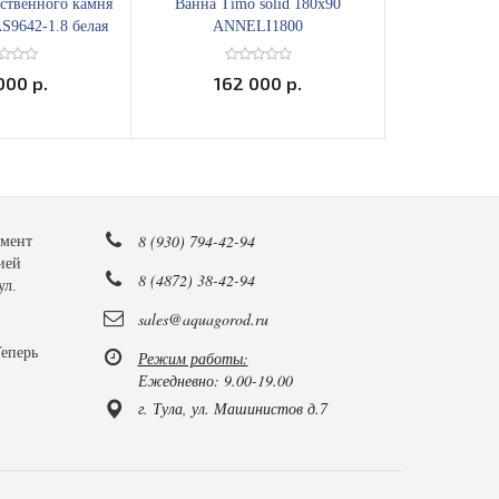
сственного камня
Ванна Timo solid 180х90
Акриловая ванн
S9642-1.8 белая
ANNELI1800
пристенная 
товая
000 р.
162 000 р.
29 
8 (930) 794-42-94
имент
ией
8 (4872) 38-42-94
ул.
sales@aquagorod.ru
Теперь
Режим работы:
Ежедневно: 9.00-19.00
г. Тула, ул. Машинистов д.7