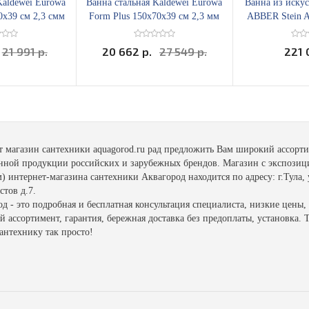
Kaldewei Eurowa
Ванна стальная Kaldewei Eurowa
Ванна из иску
0x39 см 2,3 смм
Form Plus 150х70x39 см 2,3 мм
ABBER Stein A
ма
21 991 р.
20 662 р.
27 549 р.
221 
т магазин сантехники aquagorod.ru рад предложить Вам широкий ассорт
енной продукции российских и зарубежных брендов. Магазин с экспозиц
 интернет-магазина сантехники Аквагород находится по адресу: г.Тула, 
тов д.7.
д - это подробная и бесплатная консультация специалиста, низкие цены,
 ассортимент, гарантия, бережная доставка без предоплаты, установка. 
антехнику так просто!