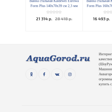
Ванна стальная Kaldewei Eurowa
Ванна стальная 
Form Plus 140х70x39 см 2,3 мм
Form Plus 160х7
21 314 р.
28 418 р.
16 493 р.
Интерне
качеств
(ШоуРум)
Машинис
Аквагоро
огромный
купить с