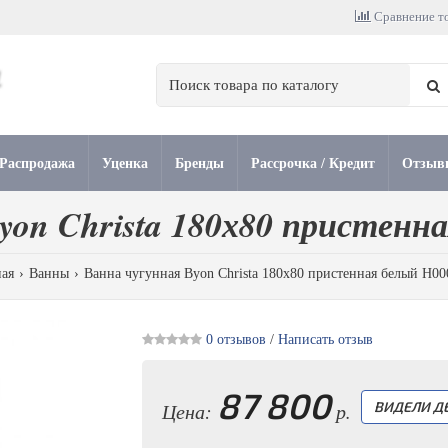
Сравнение то
Распродажа
Уценка
Бренды
Рассрочка / Кредит
Отзыв
yon Christa 180х80 пристенн
ная
Ванны
Ванна чугунная Byon Christa 180х80 пристенная белый Н00
0 отзывов
/
Написать отзыв
87 800
Цена:
р.
ВИДЕЛИ Д