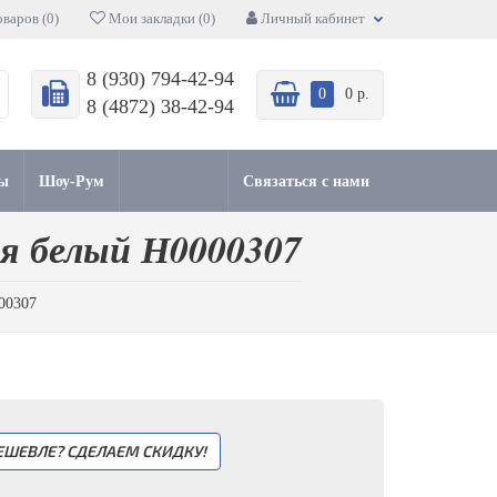
варов (0)
Мои закладки (0)
Личный кабинет
8 (930) 794-42-94
0
0 р.
8 (4872) 38-42-94
ы
Шоу-Рум
Связаться с нами
ая белый Н0000307
00307
ЕШЕВЛЕ? СДЕЛАЕМ СКИДКУ!