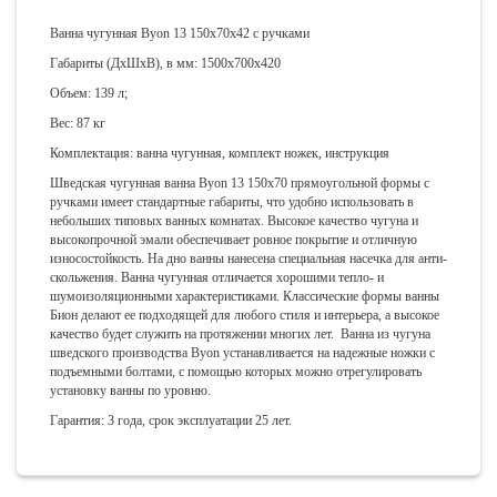
Ванна чугунная Byon 13 150x70x42 с ручками
Габариты (ДхШхВ), в мм: 1500х700х420
Объем: 139 л;
Вес: 87 кг
Комплектация: ванна чугунная, комплект ножек, инструкция
Шведская чугунная ванна
Byon 13
150x70
прямоугольной формы с
ручками имеет стандартные габариты, что удобно использовать в
небольших типовых ванных комнатах. Высокое качество чугуна и
высокопрочной эмали обеспечивает ровное покрытие и отличную
износостойкость. На дно ванны нанесена специальная насечка для анти-
скольжения. Ванна чугунная отличается хорошими тепло- и
шумоизоляционными характеристиками. Классические формы ванны
Бион делают ее подходящей для любого стиля и интерьера, а высокое
качество будет служить на протяжении многих лет. Ванна из чугуна
шведского производства
Byon
устанавливается на надежные ножки с
подъемными болтами, с помощью которых можно отрегулировать
установку ванны по уровню.
Гарантия: 3 года, срок эксплуатации 25 лет.