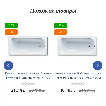
Похожие товары
-25%
-25%
Top
Top
Ванна стальная Kaldewei Eurowa
Ванна стальная Kaldewei Eurowa
В
Form Plus 140х70x39 см 2,3 мм
Form Plus 160х70x39 см 2,3 смм
21 314 р.
28 418 р.
16 493 р.
21 991 р.