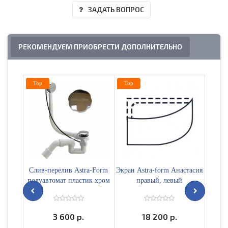
ЗАДАТЬ ВОПРОС
РЕКОМЕНДУЕМ ПРИОБРЕСТИ ДОПОЛНИТЕЛЬНО
Top
Top
Слив-перелив Astra-Form
Экран Astra-form Анастасия
Слив-
полуавтомат пластик хром
правый, левый
EC655
ПЕРЕ
ТР
3 600 р.
18 200 р.