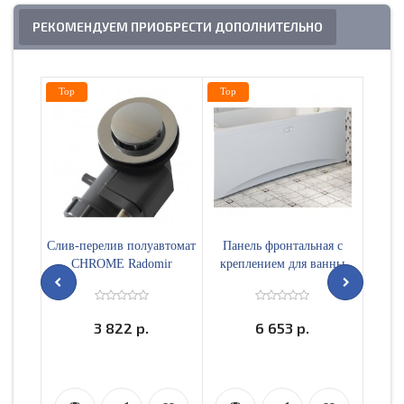
РЕКОМЕНДУЕМ ПРИОБРЕСТИ ДОПОЛНИТЕЛЬНО
Top
Top
Top
Слив-перелив полуавтомат
Панель фронтальная с
Пане
CHROME Radomir
креплением для ванны
Vannes
Vannesa Веста 168
160х70
3 822 р.
6 653 р.