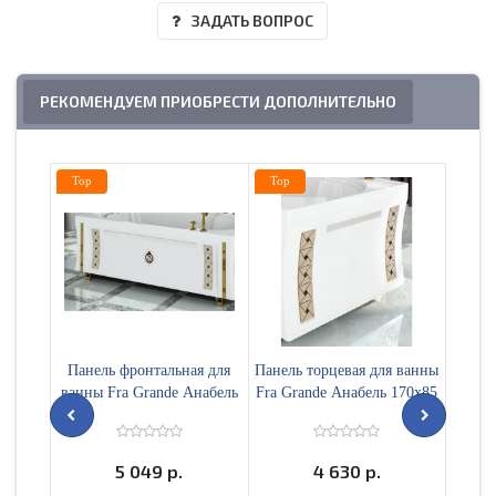
ЗАДАТЬ ВОПРОС
РЕКОМЕНДУЕМ ПРИОБРЕСТИ ДОПОЛНИТЕЛЬНО
Top
Top
Top
Панель фронтальная для
Панель торцевая для ванны
Ступ
ванны Fra Grande Анабель
Fra Grande Анабель 170х85
радиал
170х85 передняя или задняя
левая или правая
5 049 р.
4 630 р.