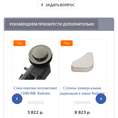
ЗАДАТЬ ВОПРОС
РЕКОМЕНДУЕМ ПРИОБРЕСТИ ДОПОЛНИТЕЛЬНО
Top
Top
Top
Слив-перелив полуавтомат
Ступень универсальная,
Панел
CHROME Radomir
радиальная к ванне Radomir
Fra G
л
3 822 р.
8 823 р.