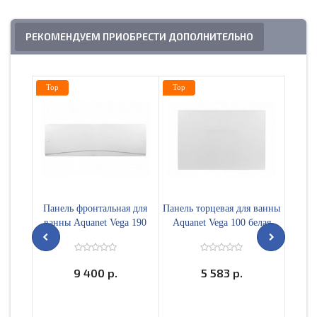
РЕКОМЕНДУЕМ ПРИОБРЕСТИ ДОПОЛНИТЕЛЬНО
Top
Top
Top
Панель фронтальная для
Панель торцевая для ванны
Карка
ванны Aquanet Vega 190
Aquanet Vega 100 белая
Veg
белая 00145089
00145088
9 400 р.
5 583 р.