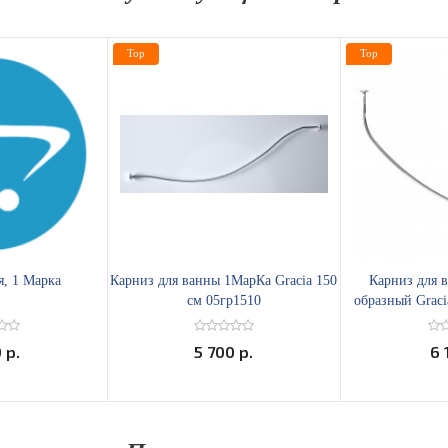
Top
Top
я, 1 Марка
Карниз для ванны 1МарКа Gracia 150
Карниз для 
см 05гр1510
образный Graci
 р.
5 700 р.
6 