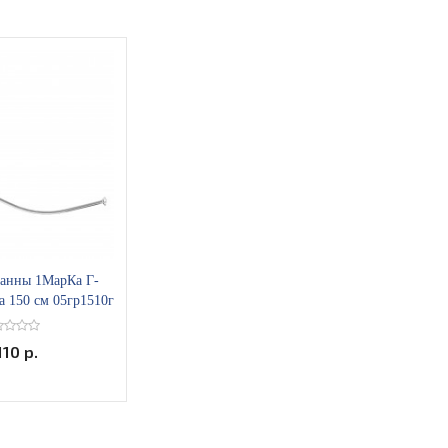
ванны 1МарКа Г-
a 150 см 05гр1510г
110 р.