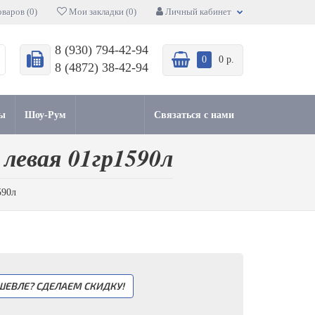
варов (0)
Мои закладки (0)
Личный кабинет
8 (930) 794-42-94
0
0 р.
8 (4872) 38-42-94
ы
Шоу-Рум
Связаться с нами
 левая 01гр1590л
590л
ШЕВЛЕ? СДЕЛАЕМ СКИДКУ!