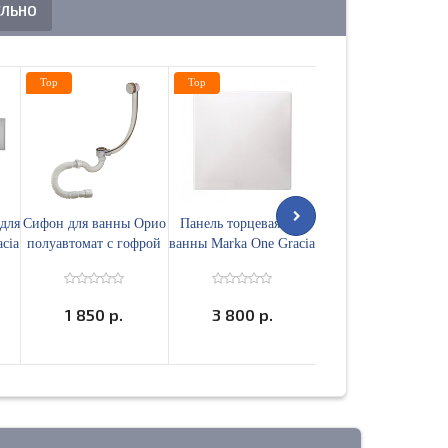
ЕЛЬНО
Top
Top
Top
для
Сифон для ванны Орио
Панель торцевая для
Сифон для ванны
cia
полуавтомат с гофрой
ванны Marka One Gracia
автомат GC-4 600 м
0л
А-24089
150 с крепежом левая
доукомплектованны
02гр15бл
SE-GC4
1 850 р.
3 800 р.
1 575 р.