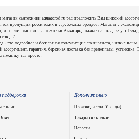
т магазин сантехники aquagorod.ru рад предложить Вам широкий ассорт
енной продукции российских и зарубежных брендов. Магазин с экспозиц
 интернет-магазина сантехники Аквагород находится по адресу: г.Тула, 
тов д.7.
д - это подробная и бесплатная консультация специалиста, низкие цены,
 ассортимент, гарантия, бережная доставка без предоплаты, установка. 
антехнику так просто!
 поддержки
Дополнительно
я с нами
Производители (бренды)
Ответ
Товары со скидкой
Новости
зать
Статьи