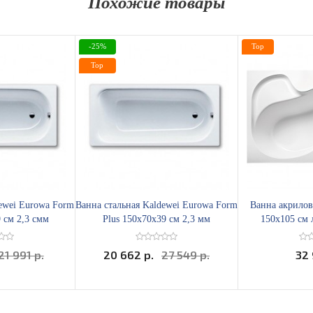
Похожие товары
-25%
Top
Top
dewei Eurowa Form
Ванна стальная Kaldewei Eurowa Form
Ванна акрилов
 см 2,3 смм
Plus 150х70x39 см 2,3 мм
150x105 см 
21 991 р.
20 662 р.
27 549 р.
32 