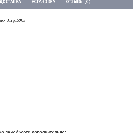
 ДОСТАВКА
УСТАНОВКА
ОТЗЫВЫ (0)
евая
01гр1590л
мо приобрести дополнительно: