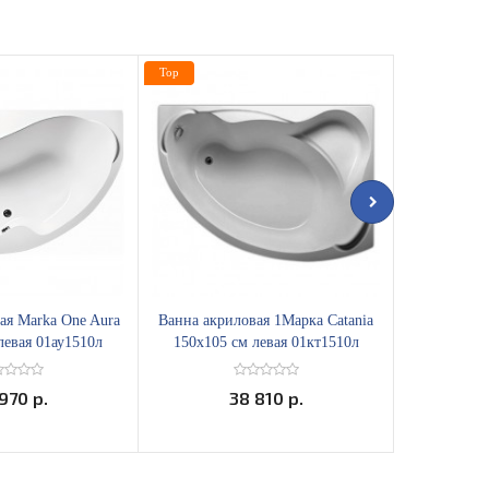
Top
Top
ая Marka One Aura
Ванна акриловая 1Марка Catania
Ванна акрило
левая 01ау1510л
150х105 см левая 01кт1510л
160х95 с
970 р.
38 810 р.