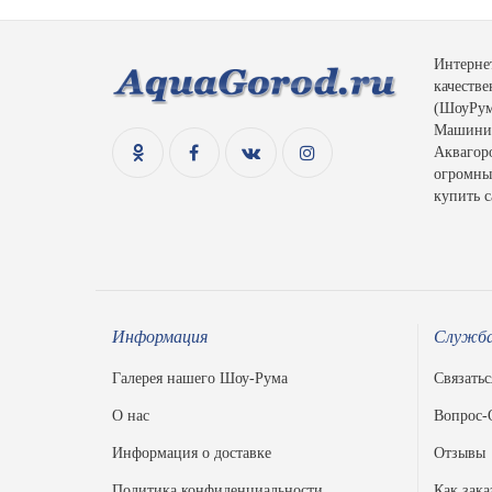
Интерне
качеств
(ШоуРум)
Машинис
Аквагоро
огромный
купить с
Информация
Служба
Галерея нашего Шоу-Рума
Связатьс
О нас
Вопрос-
Информация о доставке
Отзывы
Политика конфиденциальности
Как зака