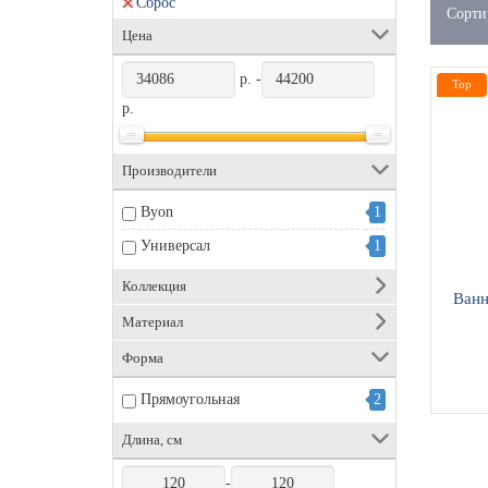
Сброс
Сорти
Цена
р. -
Top
р.
Производители
Byon
1
Универсал
1
Коллекция
Ванн
Материал
Форма
Прямоугольная
2
Длина, см
-