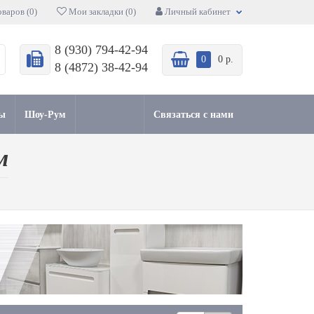
варов (0)
Мои закладки (0)
Личный кабинет
8 (930) 794-42-94
0
0 р.
8 (4872) 38-42-94
ы
Шоу-Рум
Связаться с нами
м