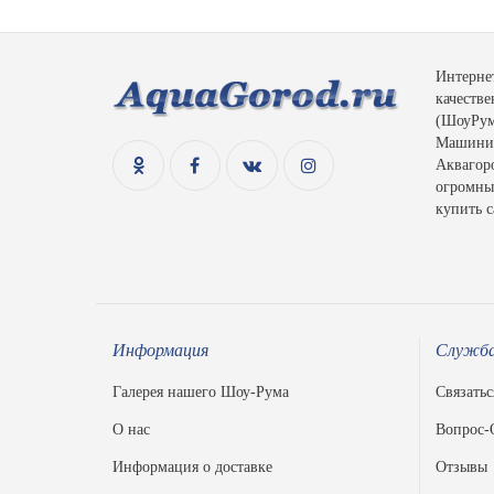
Интерне
качеств
(ШоуРум)
Машинис
Аквагоро
огромный
купить с
Информация
Служба
Галерея нашего Шоу-Рума
Связатьс
О нас
Вопрос-
Информация о доставке
Отзывы