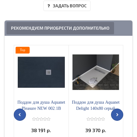
ЗАДАТЬ ВОПРОС
РЕКОМЕНДУЕМ ПРИОБРЕСТИ ДОПОЛНИТЕЛЬНО
Top
Top
Поддон для душа Aquanet
Поддон для душа Aquanet
Поддо
Pleasure NEW 002.1B
Delight 140x80 серый
Del
120x90, черный камень
00258884
00258891
38 191 р.
39 370 р.