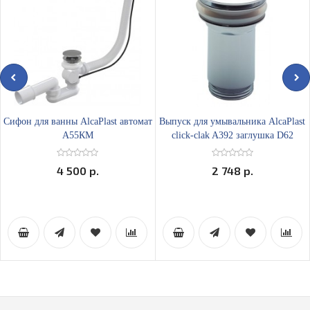
Сифон для ванны AlcaPlast автомат
Выпуск для умывальника AlcaPlast
А55КМ
click-clak A392 заглушка D62
4 500 р.
2 748 р.