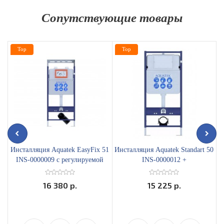
Сопутствующие товары
Top
Top
Инсталляция Aquatek EasyFix 51
Инсталляция Aquatek Standart 50
И
INS-0000009 с регулируемой
INS-0000012 +
верхней планкой
звукоизоляционная прокладка
16 380 р.
15 225 р.