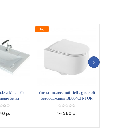
Top
Top
dera Milen 75
Унитаз подвесной BelBagno Soft
Унитаз подвес
льная белая
безободковый BB084CH-TOR
Merzbach 043 G
с микролифто
100
40 р.
14 560 р.
8 