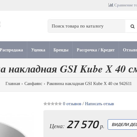
Сравнение то
Распродажа
Уценка
Бренды
Рассрочка / Кредит
Отзыв
а накладная GSI Kube X 40 с
Главная
Санфаянс
Раковина накладная GSI Kube X 40 см 942611
0 отзывов
/
Написать отзыв
27 570
Цена:
р.
ВИДЕЛИ ДЕ