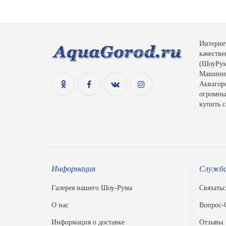
Интерне
качеств
(ШоуРум)
Машинис
Аквагоро
огромный
купить с
Информация
Служба
Галерея нашего Шоу-Рума
Связатьс
О нас
Вопрос-
Информация о доставке
Отзывы