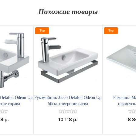
Похожие товары
Top
Top
Delafon Odeon Up
Рукомойник Jacob Delafon Odeon Up
Раковина Ma
стие справа
50см, отверстие слева
прямоуго
8 р.
10 118 р.
8 8