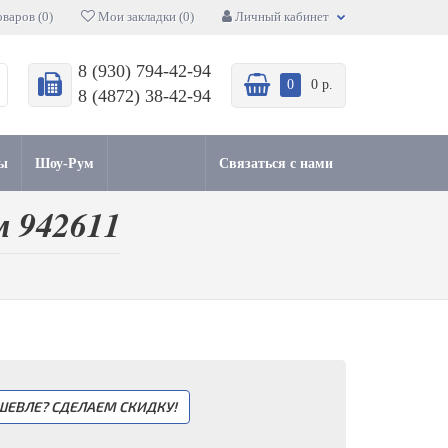
варов (0)
Мои закладки (0)
Личный кабинет
8 (930) 794-42-94
0
0 р.
8 (4872) 38-42-94
ы
Шоу-Рум
Связаться с нами
м 942611
ШЕВЛЕ? СДЕЛАЕМ СКИДКУ!