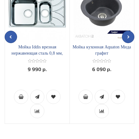
Мойка Iddis врезная
Мойка кухонная Aquaton Мида
нержавеющая сталь 0,8 мм,
графит
780х440 мм ARR78SXi77
9 990 р.
6 090 р.