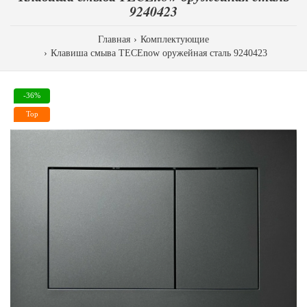
9240423
Главная
Комплектующие
Клавиша смыва TECEnow оружейная сталь 9240423
-36%
Top