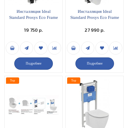
Инсталляция Ideal
Инсталляция Ideal
Standard Prosys Eco Frame
Standard Prosys Eco Frame
M E233267
M E233267 с унитазом
19 750 р.
Eurovit K881201 с
27 990 р.
сиденьем микролифт
W660101
Подробнее
Подробнее
Top
Top