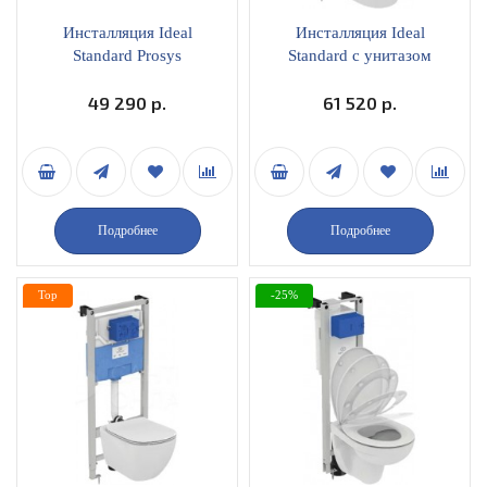
Инсталляция Ideal
Инсталляция Ideal
Standard Prosys
Standard с унитазом
пневматическая с
Connect AquaBlade с
клавишей, унитаз i.Life B
49 290 р.
сиденьем микролифт
61 520 р.
с сиденьем микролифт,
E211601
комплект 3 в 1 IP001401
Подробнее
Подробнее
Top
-25%