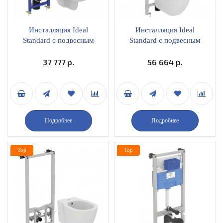
Инсталляция Ideal
Инсталляция Ideal
Standard c подвесным
Standard c подвесным
унитазом Tempo T331101
унитазом Tesi AquaBlade,
с сиденьем микролифт,
37 777 р.
с тонким сиденьем
56 664 р.
артикул W990101
микролифт, панелью
смыва R030501
Подробнее
Подробнее
Top
Top