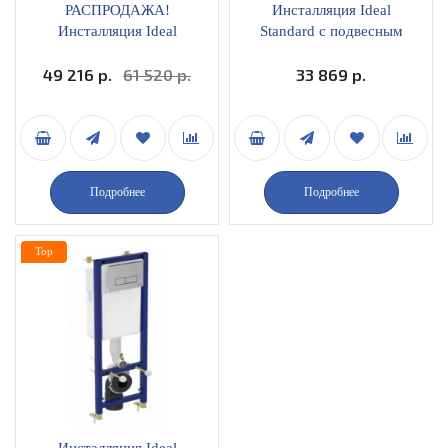
РАСПРОДАЖА!
Инсталляция Ideal
Инсталляция Ideal
Standard c подвесным
Standard с унитазом
унитазом Connect
49 216 р.
Connect AquaBlade с
61 520 р.
E803501 с сиденьем
33 869 р.
сиденьем микролифт
микролифт W880101
E211601
Подробнее
Подробнее
Top