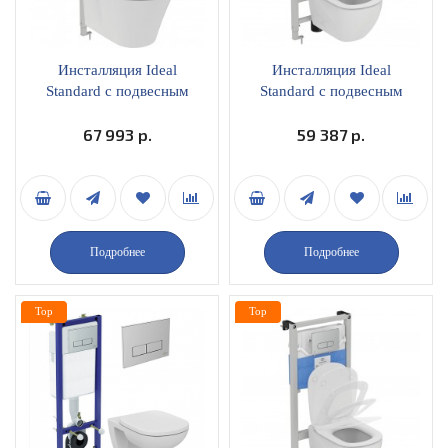
Инсталляция Ideal
Инсталляция Ideal
Standard c подвесным
Standard c подвесным
унитазом Connect Air
унитазом Connect
AquaBlade, с тонким
67 993 р.
AquaBlade, с тонким
59 387 р.
сиденьем микролифт,
сиденьем микролифт,
панелью смыва R031001
панелью смыва R030701
Подробнее
Подробнее
Top
Top