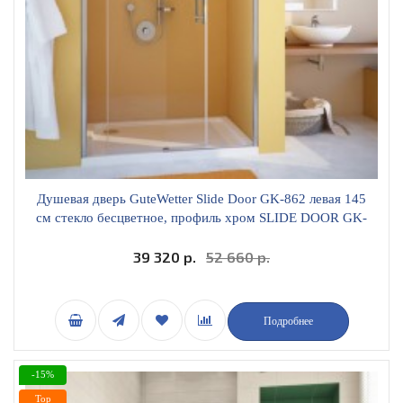
Душевая дверь GuteWetter Slide Door GK-862 левая 145
см стекло бесцветное, профиль хром SLIDE DOOR GK-
862 CR СН02 1 145 L
39 320 р.
52 660 р.
Подробнее
-15%
Top