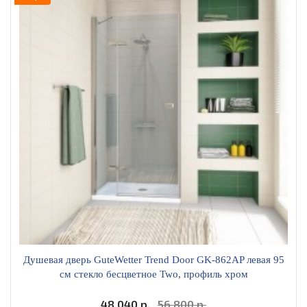
Душевая дверь GuteWetter Trend Door GK-862AP левая 95
см стекло бесцветное Two, профиль хром
48 040 р.
56 800 р.