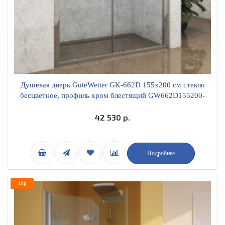
Душевая дверь GuteWetter GK-662D 155х200 см стекло
бесцветное, профиль хром блестящий GW662D155200-
CH-CL
42 530 р.
Подробнее
Top