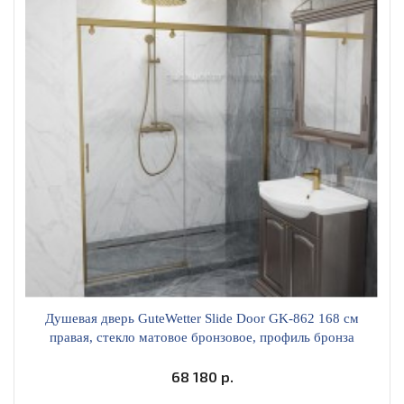
Душевая дверь GuteWetter Slide Door GK-862 168 см
правая, стекло матовое бронзовое, профиль бронза
светлая SLDGK-862-MBR-BR -BR-CH04-168х200-R
68 180 р.