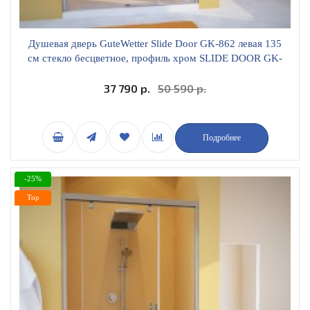
Душевая дверь GuteWetter Slide Door GK-862 левая 135
см стекло бесцветное, профиль хром SLIDE DOOR GK-
862 CR СН02 1 135 L
37 790 р.
50 590 р.
Подробнее
-25%
Top