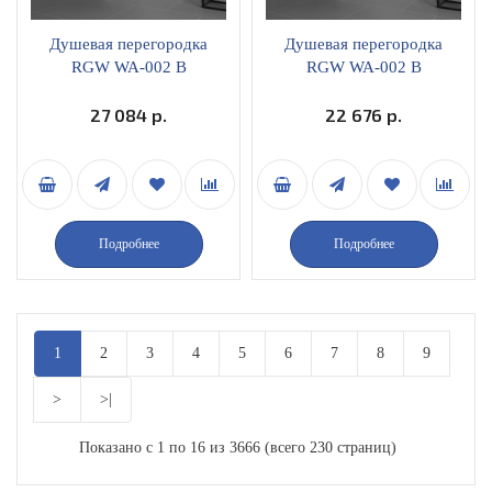
Душевая перегородка
Душевая перегородка
RGW WA-002 B
RGW WA-002 B
неподвижная 80х195
неподвижная 80х195
матовое стекло профиль
27 084 р.
прозрачное стекло
22 676 р.
черный 35100208-24
профиль черный
35100208-14
Подробнее
Подробнее
1
2
3
4
5
6
7
8
9
>
>|
Показано с 1 по 16 из 3666 (всего 230 страниц)