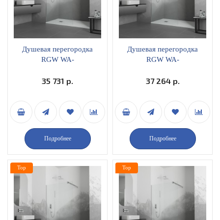
Душевая перегородка
Душевая перегородка
RGW WA-
RGW WA-
001неподвижная 100х195
001неподвижная 110х195
прозрачное стекло
35 731 р.
прозрачное стекло
37 264 р.
профиль хром
профиль хром
351000110-11
351000111-11
Подробнее
Подробнее
Top
Top