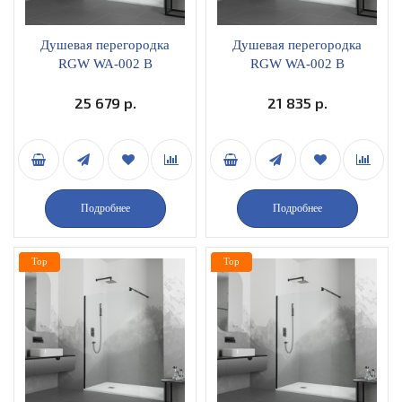
Душевая перегородка
Душевая перегородка
RGW WA-002 B
RGW WA-002 B
неподвижная 70х195
неподвижная 70х195
матовое стекло профиль
25 679 р.
прозрачное стекло
21 835 р.
черный 35100207-24
профиль черный
35100207-14
Подробнее
Подробнее
Top
Top