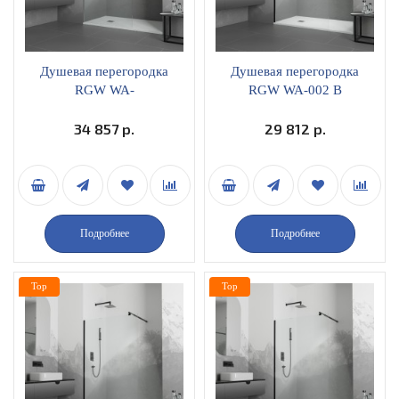
Душевая перегородка
Душевая перегородка
RGW WA-
RGW WA-002 B
001неподвижная 90х195
неподвижная 100х195
прозрачное стекло
34 857 р.
матовое стекло профиль
29 812 р.
профиль хром
черный 35100210-24
351000109-11
Подробнее
Подробнее
Top
Top