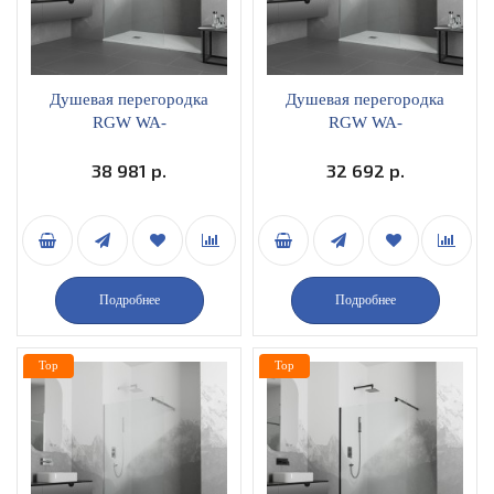
Душевая перегородка
Душевая перегородка
RGW WA-
RGW WA-
001неподвижная 120х195
001неподвижная 80х195
прозрачное стекло
38 981 р.
прозрачное стекло
32 692 р.
профиль хром
профиль хром
351000112-11
351000108-11
Подробнее
Подробнее
Top
Top