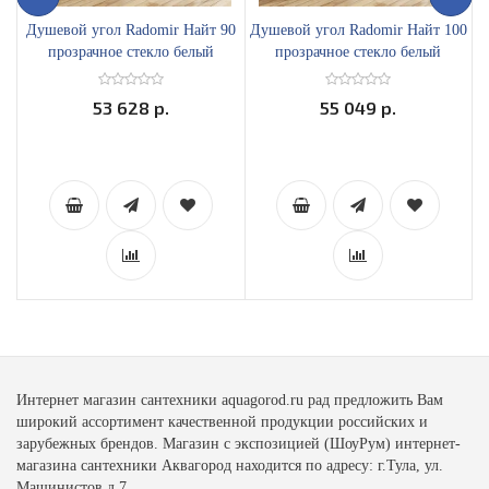
Душевой угол Radomir Найт 90
Душевой угол Radomir Найт 100
Д
прозрачное стекло белый
прозрачное стекло белый
профиль 1-03-1-0-0-0010
профиль 1-03-1-0-0-0030
53 628 р.
55 049 р.
Интернет магазин сантехники aquagorod.ru рад предложить Вам
широкий ассортимент качественной продукции российских и
зарубежных брендов. Магазин с экспозицией (ШоуРум) интернет-
магазина сантехники Аквагород находится по адресу: г.Тула, ул.
Машинистов д.7.