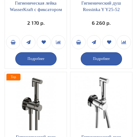
Гигиеническая лейка
Гигиенический душ
WasserKraft с фиксатором
Rossinka Y Y25-52
ABS-пластик A043
встраиваемый хром
2 170 р.
6 260 р.
Подробнее
Подробнее
Top