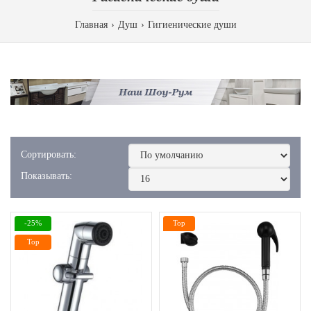
Главная
Душ
Гигиенические души
Сортировать:
Показывать:
-25%
Top
Top