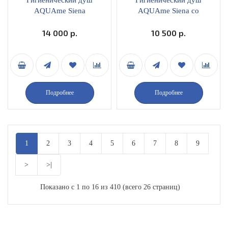
Гигиенический душ
Гигиенический душ
AQUAme Siena
AQUAme Siena со
встраиваемый со
смесителем хром
смесителем вороненая
14 000 р.
AQM6217CR
10 500 р.
сталь AQM6217GM
Подробнее
Подробнее
1
2
3
4
5
6
7
8
9
>
>|
Показано с 1 по 16 из 410 (всего 26 страниц)