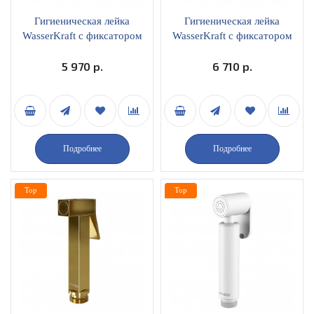
Гигиеническая лейка
Гигиеническая лейка
WasserKraft с фиксатором
WasserKraft с фиксатором
A214 черный глянец
A215 оружейная сталь
5 970 р.
6 710 р.
Подробнее
Подробнее
Top
Top