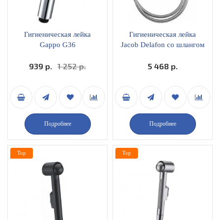
Гигиеническая лейка
Гигиеническая лейка
Gappo G36
Jacob Delafon со шлангом
и держателем черный-
939 р.
1 252 р.
хром E75089-CP
5 468 р.
Подробнее
Подробнее
Top
Top