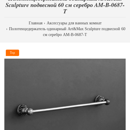
Sculpture подвесной 60 см серебро AM-B-0687-
T
Главная
Аксессуары для ванных комнат
Полотенцедержатель одинарный Art&Max Sculpture подвесной 60
см серебро AM-B-0687-T
Top