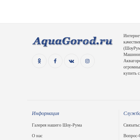
Интерне
качеств
(ШоуРум)
Машинис
Аквагоро
огромный
купить с
Информация
Служба
Галерея нашего Шоу-Рума
Связатьс
О нас
Вопрос-